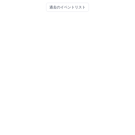
村ビル48階
株式会社GxP
過去のイベントリスト