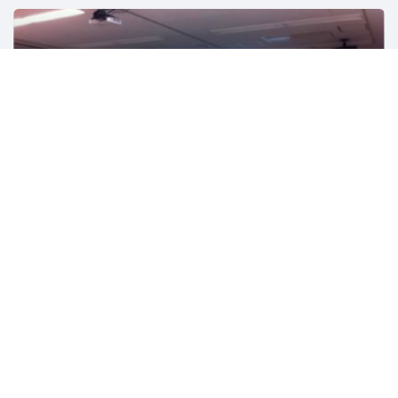
関西デジタルコンテンツ事業協同組合
1482人
大阪
WordPress
Web
フリーランス
ビジネス
ECマ
ビーラブカンパニー公式セミナー・イベント
3063人
兵庫
マーケティング
ビジネス
キャリア
コミュニケーシ